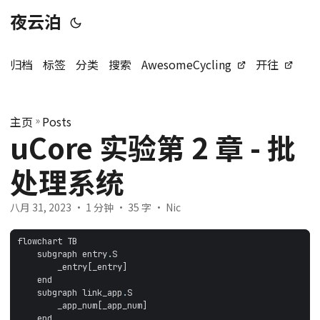
夜云泊
归档
标签
分类
搜索
AwesomeCycling
开往
主页
»
Posts
uCore 实验第 2 章 - 批
处理系统
八月 31, 2023
· 1 分钟 · 35 字 · Nic
flowchart
TB
subgraph
entry
.
S
_entry
[
_entry
]
end
subgraph
link_app
.
S
_app_num
[
_app_num
]
end