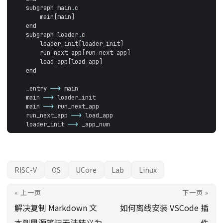
subgraph
main
.
c
main
[
main
]
end
subgraph
loader
.
c
loader_init
[
loader_init
]
run_next_app
[
run_next_app
]
load_app
[
load_app
]
end
_entry
-->
main
main
-->
loader_init
main
-->
run_next_app
run_next_app
-->
load_app
loader_init
-->
_app_num
RISC-V
OS
UCore
Lab
Linux
« 上一页
下一页 »
解决复制 Markdown 文
如何离线安装 VSCode 插
本到思源笔记无法转义为
件