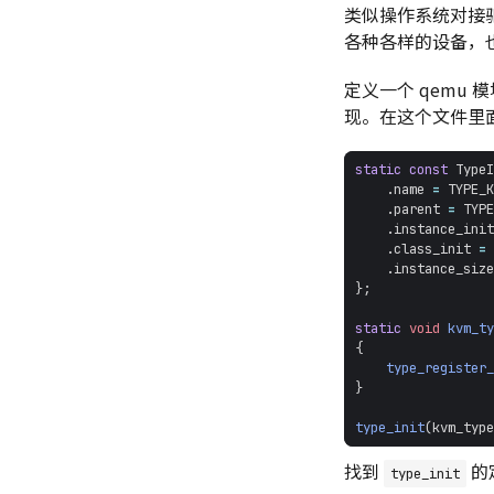
类似操作系统对接
各种各样的设备，
定义一个 qemu 
现。在这个文件里
static
const
TypeI
.
name
=
TYPE_K
.
parent
=
TYPE
.
instance_init
.
class_init
=
.
instance_size
};
static
void
kvm_ty
{
type_register_
}
type_init
(
kvm_type
找到
的
type_init