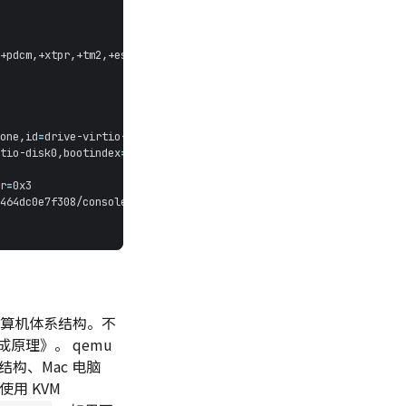
one,id
=
drive-virtio-disk0,format
=
qcow2,cache
=
tio-disk0,bootindex
=
1
r
=
是计算机体系结构。不
原理》。 qemu
结构、Mac 电脑
使用 KVM