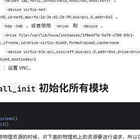
-netdev tap,fd=32,id=hostnet0,vhost=on,vhostfd=37
：
-device virtio-net-
。
et0,id=net0,mac=fa:16:3e:d1:2d:99,bus=pci.0,addr=0x3
，或者使用
和
。
-hda -hdb
-drive
-device
：
-drive file=/var/lib/nova/instances/1f8e6f7e-5a70-4780-89c1-
k,if=none,id=drive-virtio-disk0,format=qcow2,cache=none
：
-device virtio-blk-pci,scsi=off,bus=pci.0,addr=0x4,drive=driv
disk0,bootindex=1
：设置 VNC。
初始化所有模块
all_init
ystems
()
it
()
用物理资源的时候，对下面的物理机上的资源要进行请求，所以