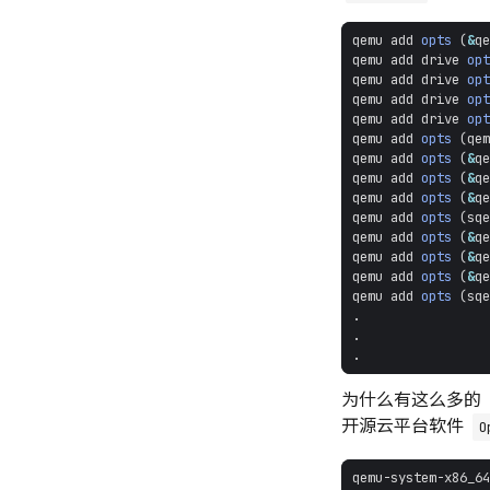
qemu
add
opts
(
&
qe
qemu
add
drive
opt
qemu
add
drive
opt
qemu
add
drive
opt
qemu
add
drive
opt
qemu
add
opts
(
qem
qemu
add
opts
(
&
qe
qemu
add
opts
(
&
qe
qemu
add
opts
(
&
qe
qemu
add
opts
(
sqe
qemu
add
opts
(
&
qe
qemu
add
opts
(
&
qe
qemu
add
opts
(
&
qe
qemu
add
opts
(
sqe
.
.
.
为什么有这么多的
开源云平台软件
O