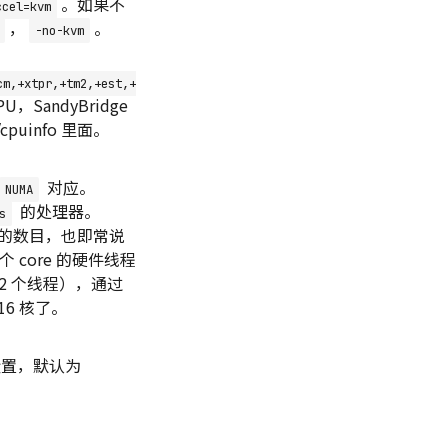
。如果不
ccel=kvm
，
。
-no-kvm
cm,+xtpr,+tm2,+est,+
，SandyBridge
puinfo 里面。
对应。
NUMA
的处理器。
s
槽的数目，也即常说
 core 的硬件线程
2 个线程），通过
6 核了。
置，默认为