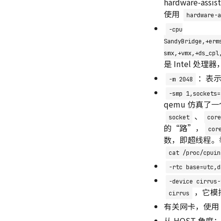
hardware-ass
使用
hardware-a
-cpu
SandyBridge,+erm
smx,+vmx,+ds_cpl
是 Intel 处
：表
-m 2048
-smp 1,sockets=
qemu 仿真了一
、
socket
core
的“路”，
cor
数，即超线程。举
cat /proc/cpuin
-rtc base=utc,d
-device cirrus-
，它模
cirrus
有关网卡，使用
从 HOST 角度