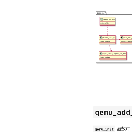
qemu_add
函数中
qemu_init