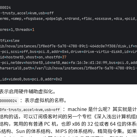
-trusty,accel
=
kvm,usb
=
ores
=
1,threads
=
1
tfix
=
ib/nova/instances/1f8e6f7e-5a70-4780-89c1-464dc0e7f308/disk,if
=
n
-pci,scsi
=
off,bus
=
pci.0,addr
=
0x4,drive
=
drive-virtio-disk0,id
=
vir
id
=
hostnet0,vhost
=
on,vhostfd
=
37
-pci,netdev
=
hostnet0,id
=
net0,mac
=
fa:16:3e:d1:2d:99,bus
=
pci.0,add
harserial0,path
=
,id
=
video0,bus
=
pci.0,addr
=
表示启用硬件辅助虚拟化。
：表示虚拟机的名称。
00000024
：machine 是什么呢？其实就
0fx-trusty,accel=kvm,usb=off
结构的话，可以订阅极客时间的另一个专栏《深入浅出计算机组成
，常用的有普通 PC 机，也即 x86 的 32 位或者 64 位的体系
体系结构、Sun 的体系结构、MIPS 的体系结构，精简指令集。如果