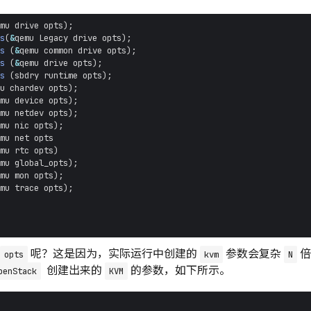
mu
drive
opts
);
s
(
&
qemu
Legacy
drive
opts
);
s
(
&
qemu
common
drive
opts
);
s
(
&
qemu
drive
opts
);
s
(
sbdry
runtime
opts
);
u
chardev
opts
);
mu
device
opts
);
mu
netdev
opts
);
mu
nic
opts
);
mu
net
opts
mu
rtc
opts
)
mu
global_opts
);
mu
mon
opts
);
mu
trace
opts
);
呢？这是因为，实际运行中创建的
参数会复杂
倍
opts
kvm
N
创建出来的
的参数，如下所示。
penStack
KVM