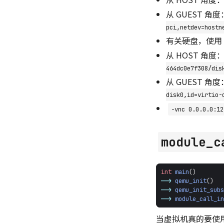
从 GUEST 角度
pci,netdev=hostn
有关硬盘，使用
从 HOST 角度
464dc0e7f308/dis
从 GUEST 角度
disk0,id=virtio-
-vnc 0.0.0.0:12
module_c
int
main
()
-->
qemu_init
()
-->
qemu_init_subs
-->
module_call_in
当虚拟机真的要使