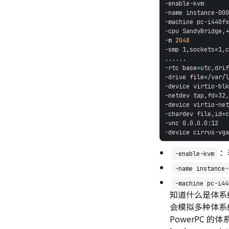
-machine pc-i440fx
-m 
2048
-smp 1,sockets
=
1,c
-rtc 
base
=
utc,drif
-drive 
file
=
/var/l
-device virtio-blk
-netdev tap,fd
=
32,
-device virtio-net
-chardev file,id
=
c
-device cirrus-vga
：
-enable-kvm
-name instance-
-machine pc-i44
知道什么是体系
会模拟多种体系结构
PowerPC 的