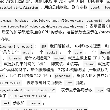
isted virtualization，也即 BIOS 中 VD-T 是打开的，则参数中
a
，用的是纯模拟，则有参数
ssisted virtualization
accel = tcg
s,+smep,+fsgsbase,+pdpe1gb,+rdrand,+f16c,+osxsave,+dca,+pcid,+pd
：表示设置 CPU
,+monitor,+dtes64,+pbe,+tm,+ht,+ss,+acpi,+ds,+vme
理器，后面的加号都是添加的 CPU 的参数，这些参数会显示在 /proc/c
示内存。
：
我们解析过，叫对称多处理器，和
1,cores=1,threads=1
SMP
个具有 1 个
，一个
，一个
，一个
vcpu
socket
core
thread
、
是什么概念呢？
就是主板上插 CPU 的
threads
socket
就是我们平时说的“核”，即双核、4 核等。
就是每个
e
thread
个具体的例子，某个服务器是：2 路 4 核超线程（一般默认为 
，我们看到的是 242=16 个
，很多人也习惯成为 1
fo
processor
：表示系统时间由参数
指定。
riftfix=slew
-rtc
：表示显示器用参数
设
vga,id=video0,bus=pci.0,addr=0x2
-vga
拟了
。
CL-GD5446PCI VGA card
参数和
。
-net
-device
：
。