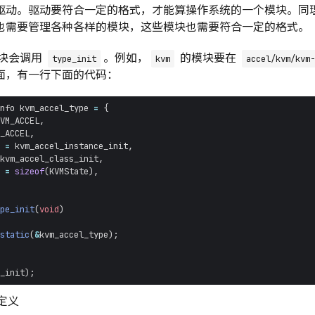
驱动。驱动要符合一定的格式，才能算操作系统的一个模块。同理，
也需要管理各种各样的模块，这些模块也需要符合一定的格式。
模块会调用
。例如，
的模块要在
type_init
kvm
accel/kvm/kvm-
面，有一行下面的代码：
nfo
kvm_accel_type
=
{
VM_ACCEL
,
_ACCEL
,
=
kvm_accel_instance_init
,
kvm_accel_class_init
,
=
sizeof
(
KVMState
),
pe_init
(
void
)
static
(
&
kvm_accel_type
);
_init
);
定义