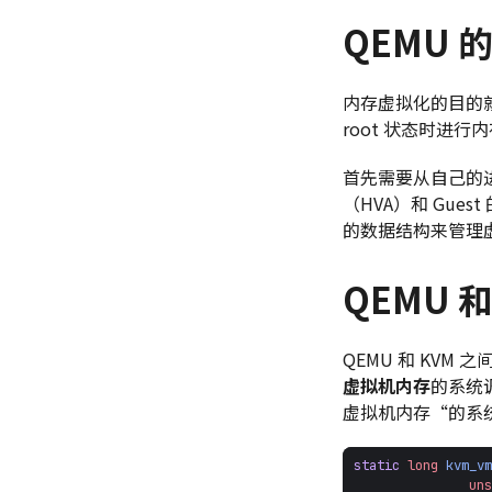
QEMU 
内存虚拟化的目的就是
root 状态时进行
首先需要从自己的进
（HVA）和 Gues
的数据结构来管理虚
QEMU 
QEMU 和 KVM 之
虚拟机内存
的系统
虚拟机内存“的系
static
long
kvm_vm
uns