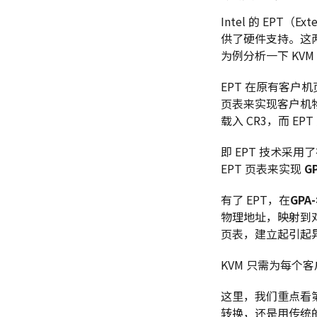
Intel 的 EPT（E
供了硬件支持。这两
为例分析一下 KV
EPT 在原有客户机
页表来实现客户机物
载入 CR3，而 EP
即 EPT 技术采用
EPT 页表来实现
G
有了 EPT，在
GPA
物理地址，映射到对
页表，建立起引起
KVM 只需为每个
这里，我们重点看第二
转换，还是用传统的