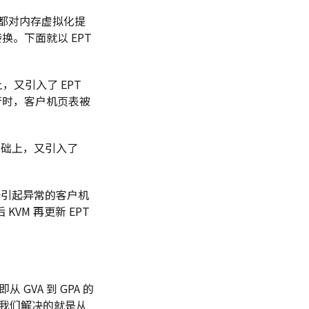
le）技术都对内存虚拟化提
换。下面就以 EPT
，又引入了 EPT
运行时，客户机页表被
础上，又引入了
根据引起异常的客户机
M 再更新 EPT
GVA 到 GPA 的
帮我们解决的就是从