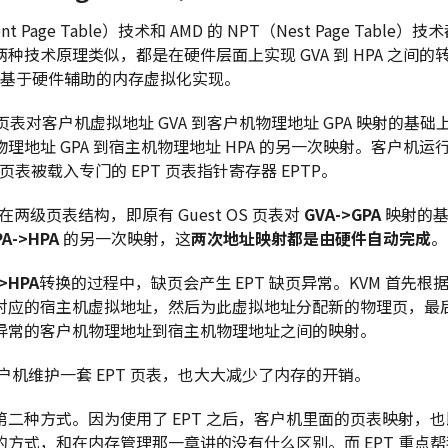
xtent Page Table）技术和 AMD 的 NPT（Nest Page Tab
种技术原理类似，都是在硬件层面上实现 GVA 到 HPA 之间的转
M 基于硬件辅助的内存虚拟化实现。
页表对客户机虚拟地址 GVA 到客户机物理地址 GPA 映射的基础上
理地址 GPA 到宿主机物理地址 HPA 的另一次映射。客户机
T 页表被载入专门的 EPT 页表指针寄存器 EPTP。
了在两级页表结构，即原有 Guest OS 页表对
GVA->GPA
映射的基
PA->HPA
的另一次映射，这
两次地址映射都是由硬件自动完成
。
->HPA
转换的过程中，缺页会产生 EPT 缺页异常。KVM 首先
应的宿主机虚拟地址，然后为此虚拟地址分配新的物理页，最后 KV
异常的客户机物理地址到宿主机物理地址之间的映射。
客户机维护一套 EPT 页表，也大大减少了内存的开销。
种方式。因为使用了 EPT 之后，客户机里面的页表映射，也即从 
方式，和在内存管理那一章讲的没有什么区别。而 EPT 重点