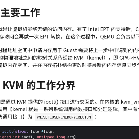
的主要工作
让虚拟机能够无缝的访问内存。有了 Intel EPT 的支持后，CPU 
内存访问会再做一次 EPT 转换。在这个过程中，QEMU 会负责以
程地址空间中申请内存用于 Guest 需要将上一步中申请到的
t 的物理地址之间的映射关系传递给 KVM（kernel），即 GPA->
拟内存空间，并在内存拓扑结构更改时将最新的内存信息同步至 
和 KVM 的工作分界
间是通过 KVM 提供的 ioctl() 接口进行交互的。在内核的 kvm_vm_i
调用【kernel 就是一系列系统调用函数接口和处理逻辑，其中有
统调用接口】为
：
VM_SET_USER_MEMORY_REGION
_ioctl
(
struct
file
*
filp
,
igned
int
ioctl
,
unsigned
long
arg
)