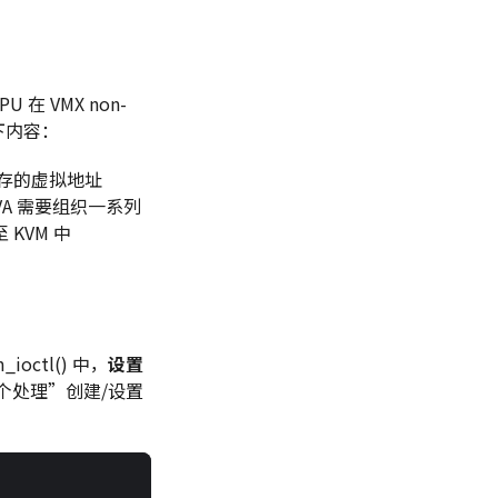
在 VMX non-
下内容：
内存的虚拟地址
HVA 需要组织一系列
KVM 中
octl() 中，
设置
个处理”创建/设置