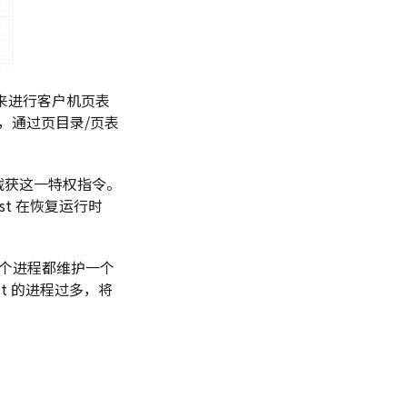
 表来进行客户机页表
A，通过页目录/页表
将会截获这一特权指令。
st 在恢复运行时
的每个进程都维护一个
t 的进程过多，将