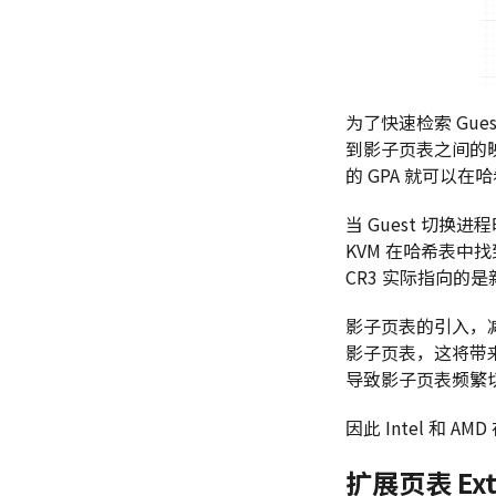
为了快速检索 Gue
到影子页表之间的映
的 GPA 就可以
当 Guest 切换
KVM 在哈希表中找
CR3 实际指向的
影子页表的引入，减少
影子页表，这将带来
导致影子页表频繁
因此 Intel 和
扩展页表 Exte