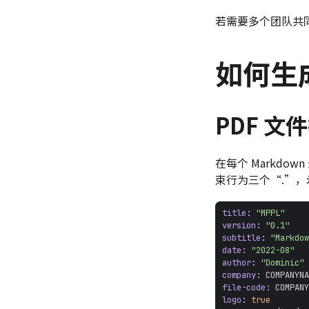
若需要多个团队共
如何生成
PDF 文件
在每个 Markdow
束行为三个“.”
title
:
"MPPL"
version
:
"0.1"
subtitle
:
"Markdow
date
:
"2022-08"
author
:
"Dominic"
company
:
COMPANYNA
file-code
:
COMPANY
logo
:
true