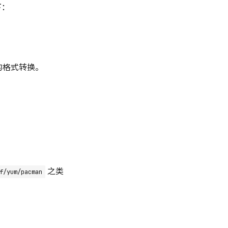
下：
间的格式转换。
之类
f/yum/pacman