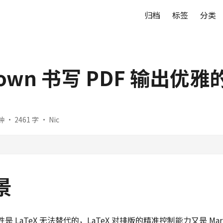
归档
标签
分类
down 书写 PDF 输出优
 · 2461 字 · Nic
景
便性是 LaTeX 无法替代的，LaTeX 对排版的精准控制能力又是 Mar