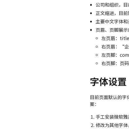
公司和组织，目前
正文缩进，目前默
主要中文字体和
页眉、页脚展示
左页眉：titl
右页眉：“企
左页脚：comp
右页脚：页码
字体设置
目前页面默认的字体
案：
手工安装微软雅黑字
修改为其他字体