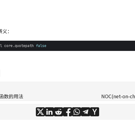
转义：
l core.quotepath 
false
() 函数的用法
NOC(net-on-