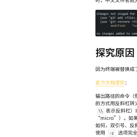
探究原因
因为终端被替换成
官方文档提到
：
输出路径的命令（
的方式用反斜杠转
表示反斜杠）
\\
“micro”）。
如何，双引号、反
使用
选项完全
-z