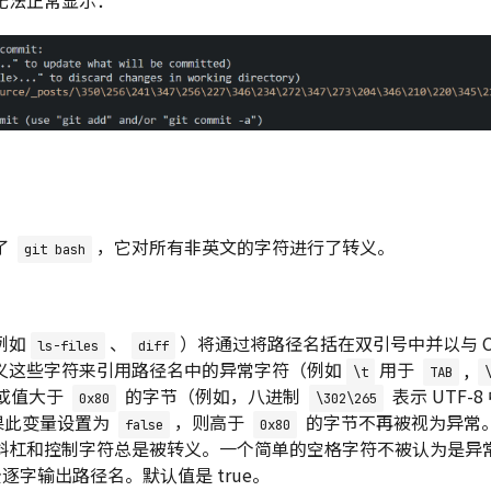
了
，它对所有非英文的字符进行了转义。
git bash
例如
、
）将通过将路径名括在双引号中并以与 C
ls-files
diff
义这些字符来引用路径名中的异常字符（例如
用于
,
\t
TAB
或值大于
的字节（例如，八进制
表示 UTF-8
0x80
\302\265
如果此变量设置为
，则高于
的字节不再被视为异常
false
0x80
斜杠和控制字符总是被转义。一个简单的空格字符不被认为是异
逐字输出路径名。默认值是 true。