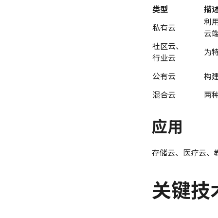
类型
描
利
私有云
云
社区云、
为
行业云
公有云
构
混合云
两
应用
存储云、医疗云、
关键技