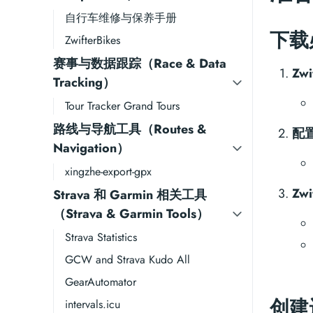
自行车维修与保养手册
下载
ZwifterBikes
赛事与数据跟踪（Race & Data
Zwi
Tracking）
Tour Tracker Grand Tours
路线与导航工具（Routes &
配
Navigation）
xingzhe-export-gpx
Zw
Strava 和 Garmin 相关工具
（Strava & Garmin Tools）
Strava Statistics
GCW and Strava Kudo All
GearAutomator
创建
intervals.icu