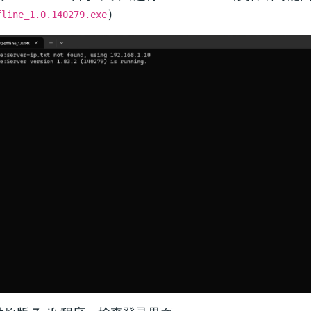
）
fline_1.0.140279.exe