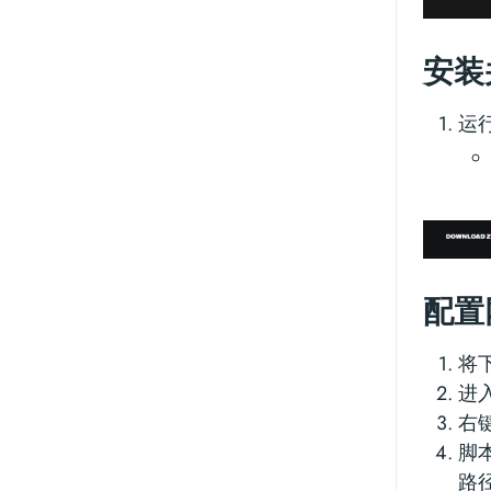
安装并
运
配置
将
进
右
脚本
路